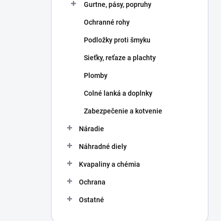
Gurtne, pásy, popruhy
e
l
Ochranné rohy
Podložky proti šmyku
Sieťky, reťaze a plachty
Plomby
Colné lanká a doplnky
Zabezpečenie a kotvenie
Náradie
Náhradné diely
Kvapaliny a chémia
Ochrana
Ostatné