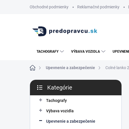
Prejsť
Obchodné podmienky
Reklamačné podmienky
na
obsah
TACHOGRAFY
VÝBAVA VOZIDLA
UPEVNENI
Domov
Upevnenie a zabezpečenie
Colné lanko 
B
Kategórie
o
Preskočiť
č
kategórie
n
Tachografy
ý
Výbava vozidla
p
a
Upevnenie a zabezpečenie
n