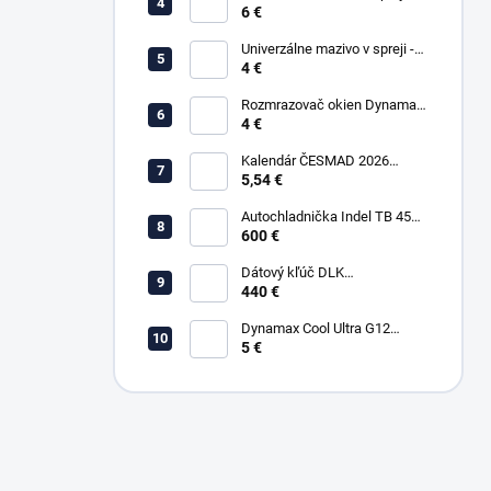
6 €
WD-40 400ml
Univerzálne mazivo v spreji -
4 €
WD-40 200ml
Rozmrazovač okien Dynamax
500 ml
4 €
Kalendár ČESMAD 2026
(stolový)
5,54 €
Autochladnička Indel TB 45A
12/24/220V kompresorová
600 €
Dátový kľúč DLK
Downloadkey - SMART
440 €
(BLUETOOTH)
Dynamax Cool Ultra G12
ružová - 1L
5 €