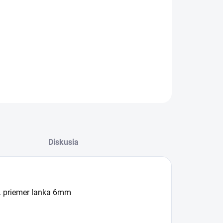
−
+
Pridať do košíka
ILNÉ INFORMÁCIE
OPÝTAŤ SA
Diskusia
. priemer lanka 6mm