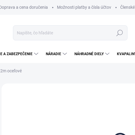
Doprava a cena doručenia
Možnosti platby a čísla účtov
Členské
Hľadať
E A ZABEZPEČENIE
NÁRADIE
NÁHRADNÉ DIELY
KVAPALIN
22m oceľové
Neohodnotené
Podrobnosti hodnotenia
9,
8,0
Jedn
NA
cena