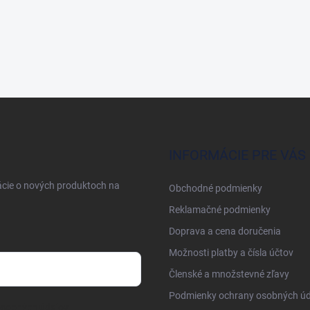
INFORMÁCIE PRE VÁS
ácie o nových produktoch na
Obchodné podmienky
Reklamačné podmienky
Doprava a cena doručenia
Možnosti platby a čísla účtov
Členské a množstevné zľavy
Podmienky ochrany osobných úd
osobných údajov