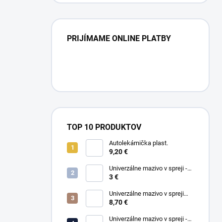
PRIJÍMAME ONLINE PLATBY
TOP 10 PRODUKTOV
Autolekárnička plast.
9,20 €
Univerzálne mazivo v spreji -
WD-40 100ml
3 €
Univerzálne mazivo v spreji
WD-40 450ml SMART STRAW
8,70 €
Univerzálne mazivo v spreji -