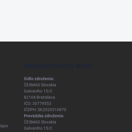
PREVÁDZKOVATEĽ WEBU
Sídlo združenia:
ČESMAD Slovakia
Galvaniho 15/C
82104 Bratislava
IČO: 30779553
IČDPH: SK2020316870
Prevádzka združenia:
ČESMAD Slovakia
ajov
Galvaniho 15/C