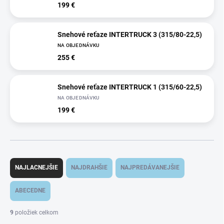
199 €
Snehové reťaze INTERTRUCK 3 (315/80-22,5)
NA OBJEDNÁVKU
255 €
Snehové reťaze INTERTRUCK 1 (315/60-22,5)
NA OBJEDNÁVKU
199 €
R
a
NAJLACNEJŠIE
NAJDRAHŠIE
NAJPREDÁVANEJŠIE
d
e
ABECEDNE
n
i
9
položiek celkom
e