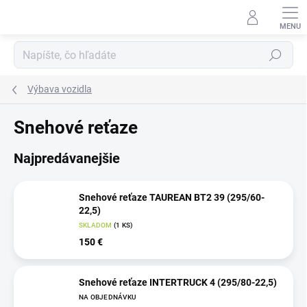
Prejsť
na
obsah
Hľadať
Výbava vozidla
Snehové reťaze
Najpredávanejšie
Snehové reťaze TAUREAN BT2 39 (295/60-
22,5)
SKLADOM
(1 KS)
150 €
Snehové reťaze INTERTRUCK 4 (295/80-22,5)
NA OBJEDNÁVKU