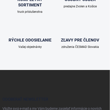
i
SORTIMENT
e
predajne Zvolen a Košice
p
truck príslušenstva
r
v
k
y
v
ý
RÝCHLE ODOSIELANIE
ZĽAVY PRE ČLENOV
p
Vašej objednávky
združenia ČESMAD Slovakia
i
s
u
Z
á
p
ä
t
i
ODOBERAŤ NEWSLETTER
e
Vložte svoj e-mail a my Vám budeme zasielať informácie o nových