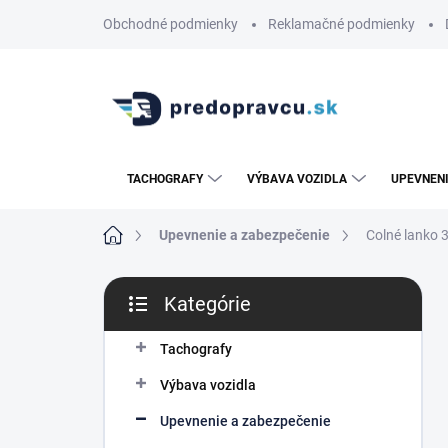
Prejsť
Obchodné podmienky
Reklamačné podmienky
na
obsah
TACHOGRAFY
VÝBAVA VOZIDLA
UPEVNENI
Domov
Upevnenie a zabezpečenie
Colné lanko 
B
Kategórie
o
Preskočiť
č
kategórie
n
Tachografy
ý
Výbava vozidla
p
a
Upevnenie a zabezpečenie
n