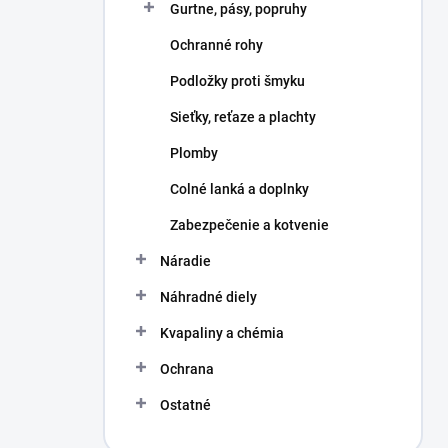
Gurtne, pásy, popruhy
e
l
Ochranné rohy
Podložky proti šmyku
Sieťky, reťaze a plachty
Plomby
Colné lanká a doplnky
Zabezpečenie a kotvenie
Náradie
Náhradné diely
Kvapaliny a chémia
Ochrana
Ostatné