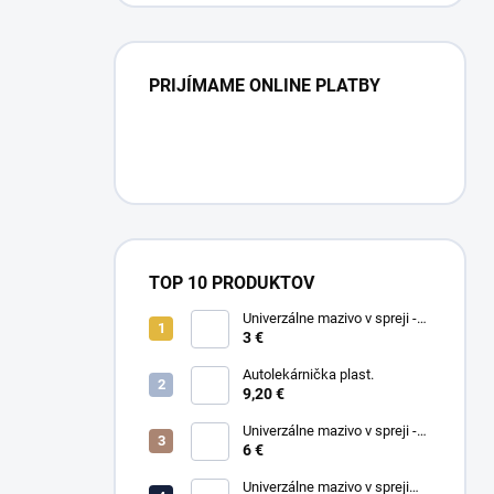
PRIJÍMAME ONLINE PLATBY
TOP 10 PRODUKTOV
Univerzálne mazivo v spreji -
WD-40 100ml
3 €
Autolekárnička plast.
9,20 €
Univerzálne mazivo v spreji -
6 €
WD-40 400ml
Univerzálne mazivo v spreji