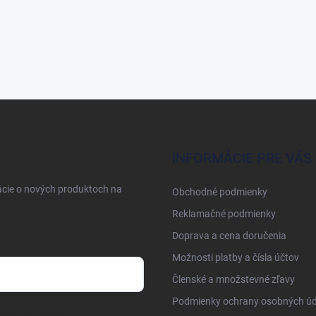
INFORMÁCIE PRE VÁS
ácie o nových produktoch na
Obchodné podmienky
Reklamačné podmienky
Doprava a cena doručenia
Možnosti platby a čísla účtov
Členské a množstevné zľavy
Podmienky ochrany osobných úd
osobných údajov