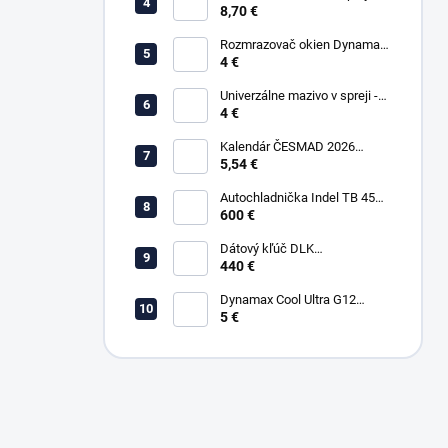
WD-40 450ml SMART STRAW
8,70 €
Rozmrazovač okien Dynamax
500 ml
4 €
Univerzálne mazivo v spreji -
4 €
WD-40 200ml
Kalendár ČESMAD 2026
(stolový)
5,54 €
Autochladnička Indel TB 45A
12/24/220V kompresorová
600 €
Dátový kľúč DLK
Downloadkey - SMART
440 €
(BLUETOOTH)
Dynamax Cool Ultra G12
ružová - 1L
5 €