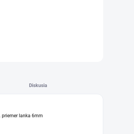
−
+
Pridať do košíka
ILNÉ INFORMÁCIE
OPÝTAŤ SA
Diskusia
. priemer lanka 6mm