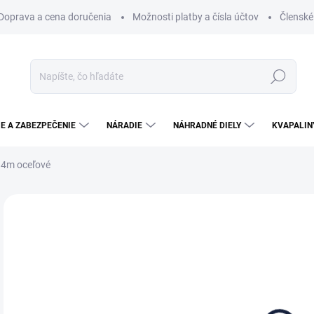
Doprava a cena doručenia
Možnosti platby a čísla účtov
Členské
Hľadať
E A ZABEZPEČENIE
NÁRADIE
NÁHRADNÉ DIELY
KVAPALIN
34m oceľové
Neohodnotené
Podrobnosti hodnotenia
11
9,1
Jedn
SK
cena