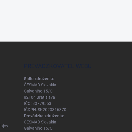
PREVÁDZKOVATEĽ WEBU
Sídlo združenia:
ČESMAD Slovakia
Galvaniho 15/C
82104 Bratislava
IČO: 30779553
IČDPH: SK2020316870
Prevádzka združenia:
ČESMAD Slovakia
ajov
Galvaniho 15/C