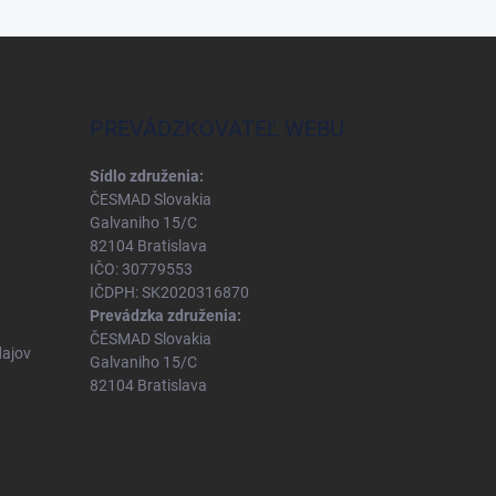
PREVÁDZKOVATEĽ WEBU
Sídlo združenia:
ČESMAD Slovakia
Galvaniho 15/C
82104 Bratislava
IČO: 30779553
IČDPH: SK2020316870
Prevádzka združenia:
ČESMAD Slovakia
ajov
Galvaniho 15/C
82104 Bratislava