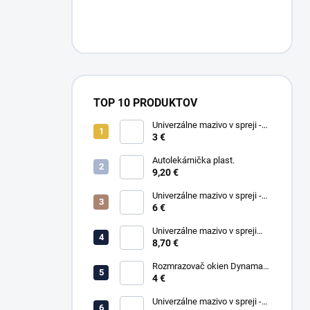
TOP 10 PRODUKTOV
Univerzálne mazivo v spreji -
WD-40 100ml
3 €
Autolekárnička plast.
9,20 €
Univerzálne mazivo v spreji -
6 €
WD-40 400ml
Univerzálne mazivo v spreji
WD-40 450ml SMART STRAW
8,70 €
Rozmrazovač okien Dynamax
500 ml
4 €
Univerzálne mazivo v spreji -