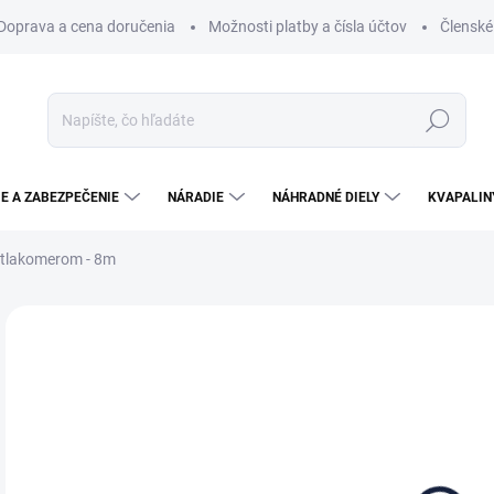
Doprava a cena doručenia
Možnosti platby a čísla účtov
Členské
Hľadať
E A ZABEZPEČENIE
NÁRADIE
NÁHRADNÉ DIELY
KVAPALIN
 tlakomerom - 8m
Neohodnotené
Podrobnosti hodnotenia
24
19,
Jedn
SK
cena