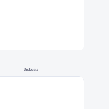
−
+
Pridať do košíka
ILNÉ INFORMÁCIE
OPÝTAŤ SA
Diskusia