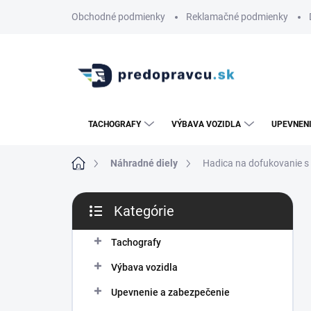
Prejsť
Obchodné podmienky
Reklamačné podmienky
na
obsah
TACHOGRAFY
VÝBAVA VOZIDLA
UPEVNENI
Domov
Náhradné diely
Hadica na dofukovanie s
B
Kategórie
o
Preskočiť
č
kategórie
n
Tachografy
ý
Výbava vozidla
p
a
Upevnenie a zabezpečenie
n