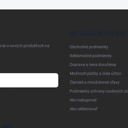
INFORMÁCIE PRE VÁS
ácie o nových produktoch na
Obchodné podmienky
Reklamačné podmienky
Doprava a cena doručenia
Možnosti platby a čísla účtov
Členské a množstevné zľavy
Podmienky ochrany osobných úd
osobných údajov
Ako nakupovať
Ako reklamovať
TAKT