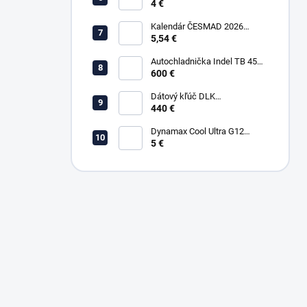
4 €
WD-40 200ml
Kalendár ČESMAD 2026
(stolový)
5,54 €
Autochladnička Indel TB 45A
12/24/220V kompresorová
600 €
Dátový kľúč DLK
Downloadkey - SMART
440 €
(BLUETOOTH)
Dynamax Cool Ultra G12
ružová - 1L
5 €