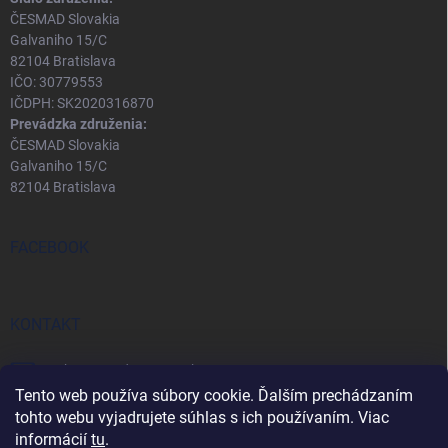
ČESMAD Slovakia
Galvaniho 15/C
82104 Bratislava
IČO: 30779553
IČDPH: SK2020316870
Prevádzka združenia:
ČESMAD Slovakia
Galvaniho 15/C
82104 Bratislava
FACEBOOK
KONTAKT
eshop
@
predopravcu.sk
Tento web používa súbory cookie. Ďalším prechádzaním
0911 282 722
tohto webu vyjadrujete súhlas s ich používaním. Viac
informácií
tu
.