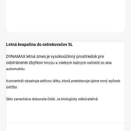
Motoexpert._x000D_
DETAILNÉ INFORMÁCIE
OPÝTAŤ SA
Letná kvapalina do ostrekovačov 5L
DYNAMAX letná zmes j
e vysokoúčinný prostriedok pre
odstránenie zbytkov
hmyzu a všetkých bežných nečistôt zo skla
automobilu.
Koncentrát obsahuje aktívnu látku, ktorá predstavuje úplne
nový spôsob
údržby.
Sklo zanecháva dokonale čisté. Je
biologicky odbúrateľná.