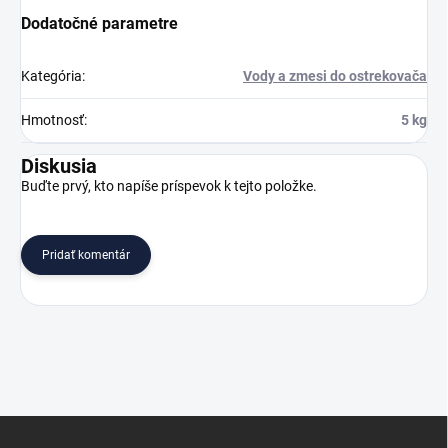
Dodatočné parametre
Kategória
:
Vody a zmesi do ostrekovača
Hmotnosť
:
5 kg
Diskusia
Buďte prvý, kto napíše príspevok k tejto položke.
Pridať komentár
Z