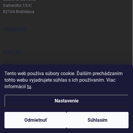
Galvaniho 15/C
82104 Bratislava
FACEBOOK
KONTAKT
eshop
@
predopravcu.sk
Tento web používa súbory cookie. Ďalším prechádzaním
0911 282 722
tohto webu vyjadrujete súhlas s ich používaním. Viac
informácií
tu
.
0911 467 850
Nastavenie
Copyright 2026
predopravcu.sk
. Všetky práva vyhradené.
Odmietnuť
Súhlasím
Vytvoril Shoptet