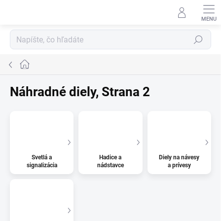
Prejsť
na
obsah
Hľadať
Domov
Náhradné diely
, Strana 2
Svetlá a
Hadice a
Diely na návesy
signalizácia
nádstavce
a prívesy