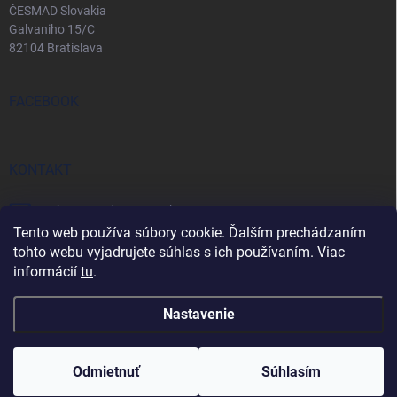
ČESMAD Slovakia
Galvaniho 15/C
82104 Bratislava
FACEBOOK
KONTAKT
eshop
@
predopravcu.sk
Tento web používa súbory cookie. Ďalším prechádzaním
0911 282 722
tohto webu vyjadrujete súhlas s ich používaním. Viac
informácií
tu
.
0911 467 850
Nastavenie
Copyright 2026
predopravcu.sk
. Všetky práva vyhradené.
Odmietnuť
Súhlasím
Vytvoril Shoptet