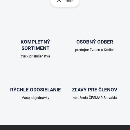
Hore
á
á
d
n
a
k
c
o
i
e
v
p
a
r
KOMPLETNÝ
OSOBNÝ ODBER
n
v
SORTIMENT
i
predajne Zvolen a Košice
k
e
truck príslušenstva
y
v
ý
p
i
s
RÝCHLE ODOSIELANIE
ZĽAVY PRE ČLENOV
u
Vašej objednávky
združenia ČESMAD Slovakia
Z