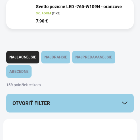
Svetlo pozičné LED -765-W109N - oranžové
SKLADOM
(7 KS)
7,90 €
R
a
NAJLACNEJŠIE
NAJDRAHŠIE
NAJPREDÁVANEJŠIE
d
e
ABECEDNE
n
i
159
položiek celkom
e
p
OTVORIŤ FILTER
r
o
d
V
u
ý
k
p
t