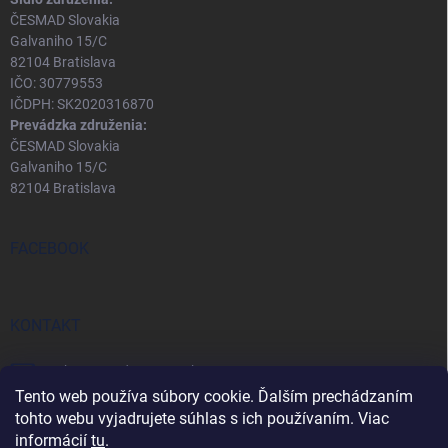
ČESMAD Slovakia
Galvaniho 15/C
82104 Bratislava
IČO: 30779553
IČDPH: SK2020316870
Prevádzka združenia:
ČESMAD Slovakia
Galvaniho 15/C
82104 Bratislava
FACEBOOK
KONTAKT
eshop
@
predopravcu.sk
Tento web používa súbory cookie. Ďalším prechádzaním
0911 282 722
tohto webu vyjadrujete súhlas s ich používaním. Viac
informácií
tu
.