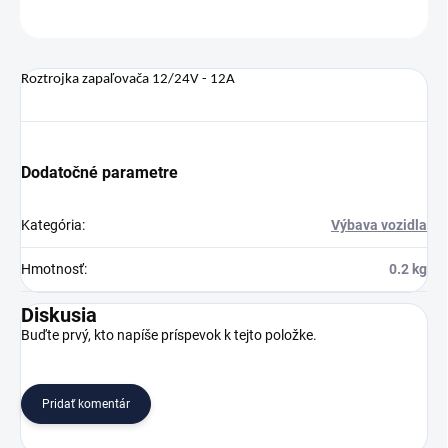
OPÝTAŤ SA
Roztrojka zapaľovača 12/24V - 12A
Dodatočné parametre
Kategória
:
Výbava vozidla
Hmotnosť
:
0.2 kg
Diskusia
Buďte prvý, kto napíše príspevok k tejto položke.
Pridať komentár