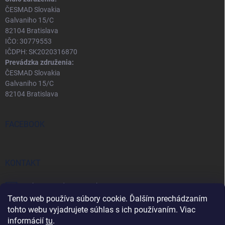
ČESMAD Slovakia
Galvaniho 15/C
82104 Bratislava
IČO: 30779553
IČDPH: SK2020316870
Prevádzka združenia:
ČESMAD Slovakia
Galvaniho 15/C
82104 Bratislava
FACEBOOK
KONTAKT
eshop
@
predopravcu.sk
Tento web používa súbory cookie. Ďalším prechádzaním
0911 282 722
tohto webu vyjadrujete súhlas s ich používaním. Viac
informácií
tu
.