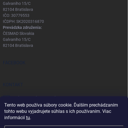
Galvaniho 15/C
82104 Bratislava
IČO: 30779553
IČDPH: SK2020316870
Prevádzka združenia:
ČESMAD Slovakia
Galvaniho 15/C
82104 Bratislava
FACEBOOK
KONTAKT
eshop
@
predopravcu.sk
Tento web používa súbory cookie. Ďalším prechádzaním
0911 282 722
tohto webu vyjadrujete súhlas s ich používaním. Viac
informácií
tu
.
0911 467 850