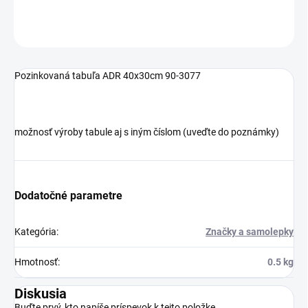
OPÝTAŤ SA
Pozinkovaná tabuľa ADR 40x30cm 90-3077
možnosť výroby tabule aj s iným číslom (uveďte do poznámky)
Dodatočné parametre
Kategória
:
Značky a samolepky
Hmotnosť
:
0.5 kg
Diskusia
Buďte prvý, kto napíše príspevok k tejto položke.