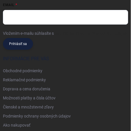
EMAIL
Vložením e-mailu súhlasíte s
podmienkami ochrany osobných údajov
Prihlásiť sa
INFORMÁCIE PRE VÁS
Obchodné podmienky
Reklamačné podmienky
Doprava a cena doručenia
Možnosti platby a čísla účtov
Členské a množstevné zľavy
Podmienky ochrany osobných údajov
Ako nakupovať