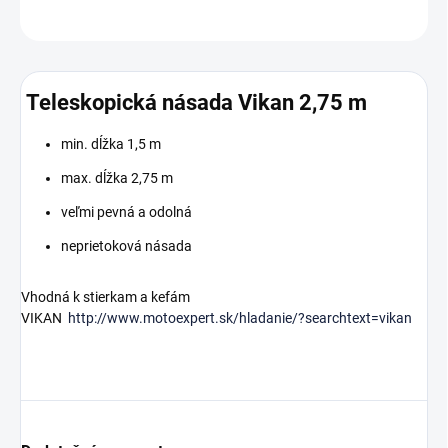
OPÝTAŤ SA
Teleskopická násada Vikan 2,75 m
min. dĺžka 1,5 m
max. dĺžka 2,75 m
veľmi pevná a odolná
neprietoková násada
Vhodná k stierkam a kefám
VIKAN
http://www.motoexpert.sk/hladanie/?searchtext=vikan