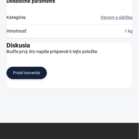
Dodatočné parametre
Kategória
:
Opravy a údržba
Hmotnosť
:
1 kg
Diskusia
Buďte prvý, kto napíše príspevok k tejto položke.
Pridať komentár
Z
á