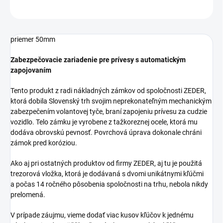
OPÝTAŤ SA
priemer 50mm
Zabezpečovacie zariadenie pre prívesy s automatickým
zapojovaním
Tento produkt z radi nákladných zámkov od spoločnosti ZEDER,
ktorá dobila Slovenský trh svojim neprekonateľným mechanickým
zabezpečením volantovej tyče, braní zapojeniu prívesu za cudzie
vozidlo. Telo zámku je vyrobene z tažkoreznej ocele, ktorá mu
dodáva obrovskú pevnosť. Povrchová úprava dokonale chráni
zámok pred koróziou.
Ako aj pri ostatných produktov od firmy ZEDER, aj tu je použitá
trezorová vložka, ktorá je dodávaná s dvomi unikátnymi kľúčmi
a počas 14 ročného pôsobenia spoločnosti na trhu, nebola nikdy
prelomená.
V prípade záujmu, vieme dodať viac kusov kľúčov k jednému