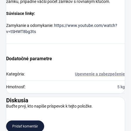
zámku, pripadne väčší počet zámkov s rovnakým kľúčom.
Súvisiace linky:
Zamykanie a odomykanie:
https://www.youtube.com/watch?
v=tSHWT8bg3ts
Dodatočné parametre
Kategória
:
Upevnenie a zabezpečenie
Hmotnosť
:
5 kg
Diskusia
Buďte prvý, kto napíše príspevok k tejto položke.
Pridať komentár