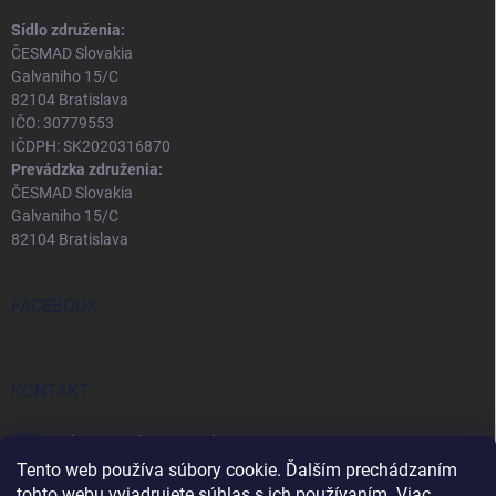
Sídlo združenia:
ČESMAD Slovakia
Galvaniho 15/C
82104 Bratislava
IČO: 30779553
IČDPH: SK2020316870
Prevádzka združenia:
ČESMAD Slovakia
Galvaniho 15/C
82104 Bratislava
FACEBOOK
KONTAKT
eshop
@
predopravcu.sk
Tento web používa súbory cookie. Ďalším prechádzaním
0911 282 722
tohto webu vyjadrujete súhlas s ich používaním. Viac