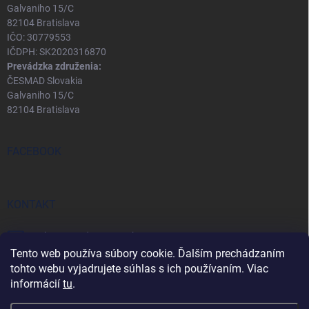
Galvaniho 15/C
82104 Bratislava
IČO: 30779553
IČDPH: SK2020316870
Prevádzka združenia:
ČESMAD Slovakia
Galvaniho 15/C
82104 Bratislava
FACEBOOK
KONTAKT
eshop
@
predopravcu.sk
Tento web používa súbory cookie. Ďalším prechádzaním
0911 282 722
tohto webu vyjadrujete súhlas s ich používaním. Viac
informácií
tu
.
0911 467 850