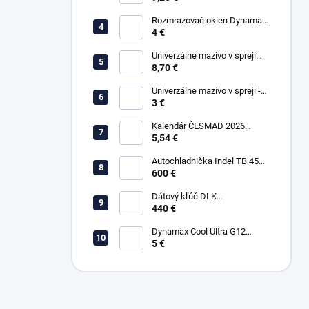
Rozmrazovač okien Dynamax
500 ml
4 €
Univerzálne mazivo v spreji
WD-40 450ml SMART STRAW
8,70 €
Univerzálne mazivo v spreji -
WD-40 100ml
3 €
Kalendár ČESMAD 2026
(stolový)
5,54 €
Autochladnička Indel TB 45A
12/24/220V kompresorová
600 €
Dátový kľúč DLK
Downloadkey - SMART
440 €
(BLUETOOTH)
Dynamax Cool Ultra G12
ružová - 1L
5 €