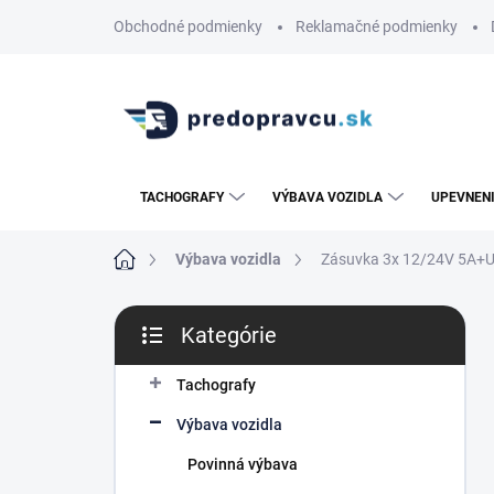
Prejsť
Obchodné podmienky
Reklamačné podmienky
na
obsah
TACHOGRAFY
VÝBAVA VOZIDLA
UPEVNENI
Domov
Výbava vozidla
Zásuvka 3x 12/24V 5A+U
B
Kategórie
o
Preskočiť
č
kategórie
n
Tachografy
ý
Výbava vozidla
p
a
Povinná výbava
n