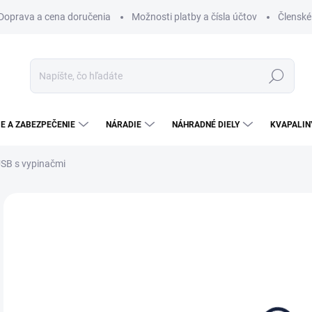
Doprava a cena doručenia
Možnosti platby a čísla účtov
Členské
Hľadať
E A ZABEZPEČENIE
NÁRADIE
NÁHRADNÉ DIELY
KVAPALIN
SB s vypinačmi
Neohodnotené
Podrobnosti hodnotenia
9,
8,0
Jedn
SK
cena