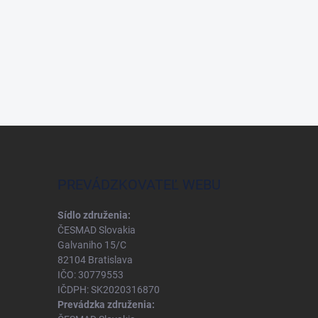
PREVÁDZKOVATEĽ WEBU
Sídlo združenia:
ČESMAD Slovakia
Galvaniho 15/C
82104 Bratislava
IČO: 30779553
IČDPH: SK2020316870
Prevádzka združenia: