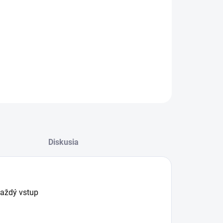
−
+
Pridať do košíka
ILNÉ INFORMÁCIE
OPÝTAŤ SA
Diskusia
aždý vstup