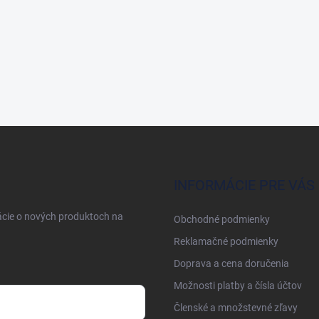
INFORMÁCIE PRE VÁS
ácie o nových produktoch na
Obchodné podmienky
Reklamačné podmienky
Doprava a cena doručenia
Možnosti platby a čísla účtov
Členské a množstevné zľavy