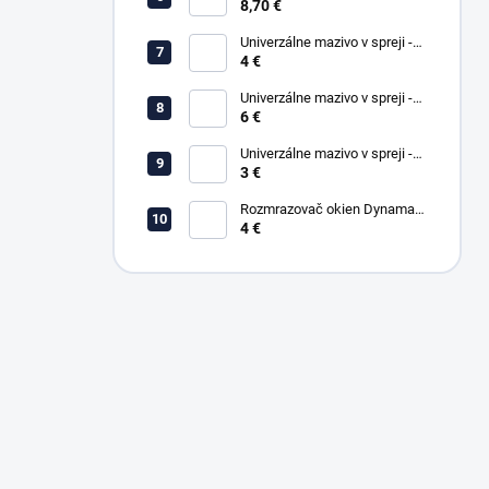
WD-40 450ml SMART STRAW
8,70 €
Univerzálne mazivo v spreji -
4 €
WD-40 200ml
Univerzálne mazivo v spreji -
6 €
WD-40 400ml
Univerzálne mazivo v spreji -
WD-40 100ml
3 €
Rozmrazovač okien Dynamax
500 ml
4 €