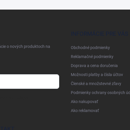
INFORMÁCIE PRE VÁS
ácie o nových produktoch na
Obchodné podmienky
Reklamačné podmienky
Doprava a cena doručenia
Možnosti platby a čísla účtov
Členské a množstevné zľavy
Podmienky ochrany osobných úd
osobných údajov
Ako nakupovať
Ako reklamovať
TAKT