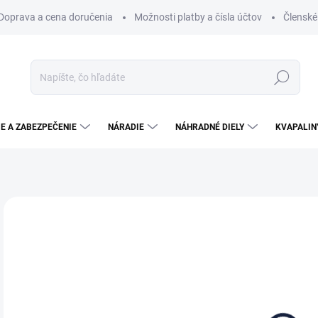
Doprava a cena doručenia
Možnosti platby a čísla účtov
Členské
Hľadať
E A ZABEZPEČENIE
NÁRADIE
NÁHRADNÉ DIELY
KVAPALIN
Neohodnotené
Podrobnosti hodnotenia
0,
0,7
Jedn
SK
cena