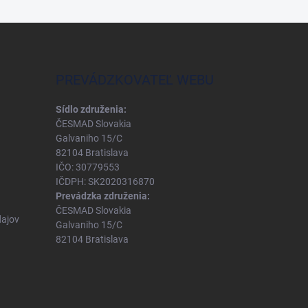
PREVÁDZKOVATEĽ WEBU
Sídlo združenia:
ČESMAD Slovakia
Galvaniho 15/C
82104 Bratislava
IČO: 30779553
IČDPH: SK2020316870
Prevádzka združenia:
ČESMAD Slovakia
ajov
Galvaniho 15/C
82104 Bratislava