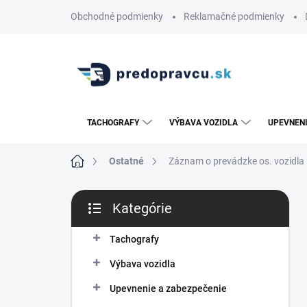
Prejsť
Obchodné podmienky
Reklamačné podmienky
na
obsah
TACHOGRAFY
VÝBAVA VOZIDLA
UPEVNENI
Domov
Ostatné
Záznam o prevádzke os. vozidla
B
Kategórie
o
Preskočiť
č
kategórie
n
Tachografy
ý
Výbava vozidla
p
a
Upevnenie a zabezpečenie
n