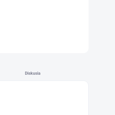
−
+
Pridať do košíka
ILNÉ INFORMÁCIE
OPÝTAŤ SA
Diskusia