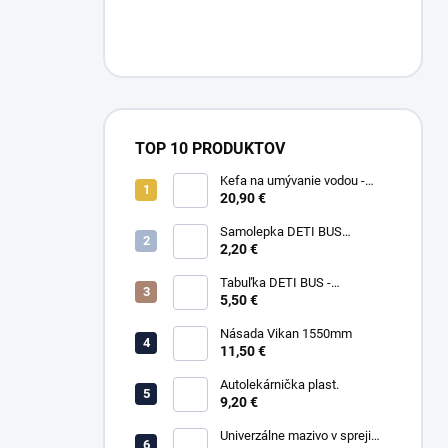
TOP 10 PRODUKTOV
Kefa na umývanie vodou -
teleskopická 250 cm - rovné
20,90 €
štetiny
Samolepka DETI BUS
(25x25cm)
2,20 €
Tabuľka DETI BUS -
odľahčený plast (25x25cm)
5,50 €
Násada Vikan 1550mm
11,50 €
Autolekárnička plast.
9,20 €
Univerzálne mazivo v spreji