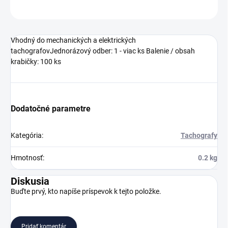
OPÝTAŤ SA
Vhodný do mechanických a elektrických
tachografovJednorázový odber: 1 - viac ks Balenie / obsah
krabičky: 100 ks
Dodatočné parametre
Kategória
:
Tachografy
Hmotnosť
:
0.2 kg
Diskusia
Buďte prvý, kto napíše príspevok k tejto položke.
Pridať komentár